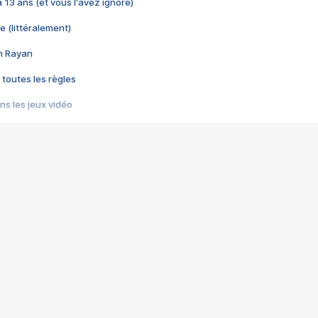
 a 13 ans (et vous l'avez ignoré)
e (littéralement)
im Rayan
 toutes les règles
s les jeux vidéo
us choquant de Rockstar ? - Le scandale BULLY
e plus moche de Steam
du RÊVE tourne au CAUCHEMAR
pendant 8 heures
it… à tort
umiliés par un jeu vidéo
ire - Final Fantasy 8
ti un empire - Age of Empires