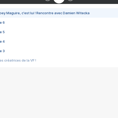
bey Maguire, c'est lui ! Rencontre avec Damien Witecka
e 6
e 5
e 4
e 3
s créatrices de la VF !
e 2
e 1
e Mektoub My Love arrive enfin ! Rencontre avec Shaïn Boumedine et Sal
i : après Toni en famille
elle réalise le bouleversant Dites lui que je l'aime
ais ! Rencontre autour de Vie privée de Rebecca Zlotowski