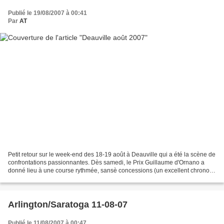
Publié le 19/08/2007 à 00:41
Par
AT
Petit retour sur le week-end des 18-19 août à Deauville qui a été la scène de
confrontations passionnantes. Dès samedi, le Prix Guillaume d'Ornano a
donné lieu à une course rythmée, sansè concessions (un excellent chrono :
2'03''90). Dominique Boeuf a...
Arlington/Saratoga 11-08-07
Publié le 11/08/2007 à 00:47