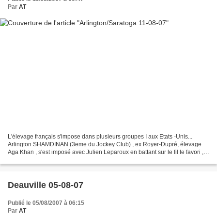
Par
AT
L'élevage français s'impose dans plusieurs groupes I aux Etats -Unis...
Arlington SHAMDINAN (3eme du Jockey Club) , ex Royer-Dupré, élevage
Aga Khan , s'est imposé avec Julien Leparoux en battant sur le fil le favori ,
RED GIANT , un fils de GIANT'S CAUSEWAY;...
Deauville 05-08-07
Publié le 05/08/2007 à 06:15
Par
AT