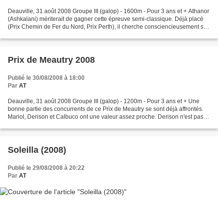
Deauville, 31 août 2008 Groupe III (galop) - 1600m - Pour 3 ans et + Athanor
(Ashkalani) mériterait de gagner cette épreuve semi-classique. Déjà placé
(Prix Chemin de Fer du Nord, Prix Perth), il cherche consciencieusement sa
victoire. Holocène (Lemon...
Prix de Meautry 2008
Publié le 30/08/2008 à 18:00
Par
AT
Deauville, 31 août 2008 Groupe III (galop) - 1200m - Pour 3 ans et + Une
bonne partie des concurrents de ce Prix de Meautry se sont déjà affrontés.
Mariol, Derison et Calbuco ont une valeur assez proche. Derison n'est pas
passé loin de la gloire. Dans...
Soleilla (2008)
Publié le 29/08/2008 à 20:22
Par
AT