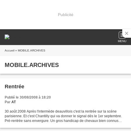
Publicité
MENU
Accueil
» MOBILE.ARCHIVES
MOBILE.ARCHIVES
Rentrée
Publié le 30/08/2008 à 18:20
Par
AT
30 août 2008 Après l'intermède deauvillois c'est la rentrée sur la scéne
parisienne. Et c'est Chantilly qui va donner le signal dés le 1er septembre.
Pré-rentrée sans envergure. Un gros handicap de chevaux bien connus
parmi lesquels je reléverai Ziethe,...