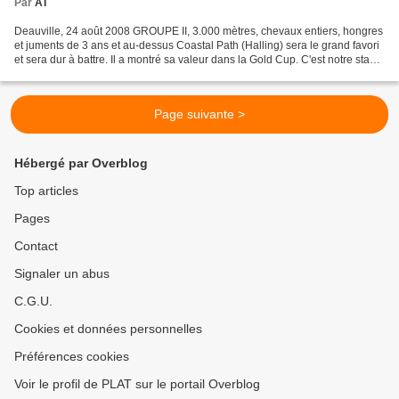
Par
AT
Deauville, 24 août 2008 GROUPE II, 3.000 mètres, chevaux entiers, hongres
et juments de 3 ans et au-dessus Coastal Path (Halling) sera le grand favori
et sera dur à battre. Il a montré sa valeur dans la Gold Cup. C'est notre stayer
d'avenir. Limatus (Law...
Page suivante >
Hébergé par Overblog
Top articles
Pages
Contact
Signaler un abus
C.G.U.
Cookies et données personnelles
Préférences cookies
Voir le profil de PLAT sur le portail Overblog