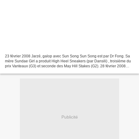
23 février 2008 Jarzé, galop avec Sun Song Sun Song est par Dr Fong. Sa
mère Sundae Girl a produit High Heel Sneakers (par Dansili) , troisième du
prix Vanteaux (G3) et seconde des May Hill Stakes (G2). 28 février 2008
Soleilla sera au départ du prix...
Publicité