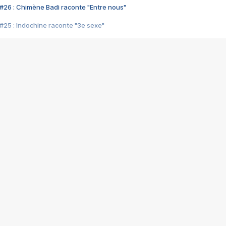
#26 : Chimène Badi raconte "Entre nous"
#25 : Indochine raconte "3e sexe"
#24 : Zaho raconte "C'est chelou"
#23 : Patrick Bruel raconte "Au café des délices"
#22 : Kyo raconte "Le chemin"
#21 : Nolwenn Leroy raconte "Cassé"
#20 : Patrick Hernandez raconte "Born to be alive"
#19 : Lorie raconte "Près de moi"
#18 : Michael Jones raconte "A nos actes manqués" (avec Jean-Jacque
#17 : Khaled raconte "Aïcha"
#16 : Corneille raconte "Parce qu'on vient de loin"
#15 : Indochine raconte "L'aventurier"
14 : Lorie raconte "Sur un air latino"