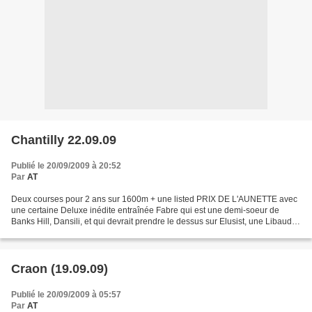
Chantilly 22.09.09
Publié le 20/09/2009 à 20:52
Par
AT
Deux courses pour 2 ans sur 1600m + une listed PRIX DE L'AUNETTE avec
une certaine Deluxe inédite entraînée Fabre qui est une demi-soeur de
Banks Hill, Dansili, et qui devrait prendre le dessus sur Elusist, une Libaud
qui a bien débuté et Katsya une pouliche...
Craon (19.09.09)
Publié le 20/09/2009 à 05:57
Par
AT