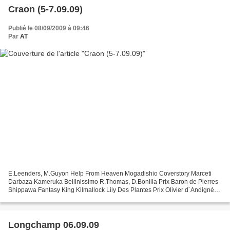
Craon (5-7.09.09)
Publié le 08/09/2009 à 09:46
Par
AT
E.Leenders, M.Guyon Help From Heaven Mogadishio Coverstory Marceti
Darbaza Kameruka Bellinissimo R.Thomas, D.Bonilla Prix Baron de Pierres
Shippawa Fantasy King Kilmallock Lily Des Plantes Prix Olivier d´Andigné
Rififi Pause Café Critérium de l'Ouest
Longchamp 06.09.09