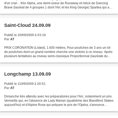
d'un cran .. Kilo Alpha, une demi-soeur de Runaway et nièce de Dancing
Brave (lauréat de 4 groupes 1 dont l'Arc et les King George) Spartea qui a
teminé derrière la bonne Pim Pam...
Saint-Cloud 24.09.09
Publié le 20/09/2009 à 03:16
Par
AT
PRIX CORONATION (Listed), 1.600 mètres, Pour pouliches de 3 ans un lot
de pouliches dont un grand nombre cherche une victoire à ce niveau. Après
plusieurs tentatives au niveau semi-classique Proportionnal (lauréate du
Marcel Boussac à 2 ans) redescend...
Longchamp 13.09.09
Publié le 11/09/2009 à 20:51
Par
AT
Dimanche très attendu avec les préparatoires pour l'Arc, notamment un prix
Vermeille qui, en l'absence de Lady Marian (quatrième des Blandford Stakes
aujourd'hui) et d'Alpine Rose qui prépare le prix de l'Opéra, s'annonce
néanmoins sublime avec des 3...