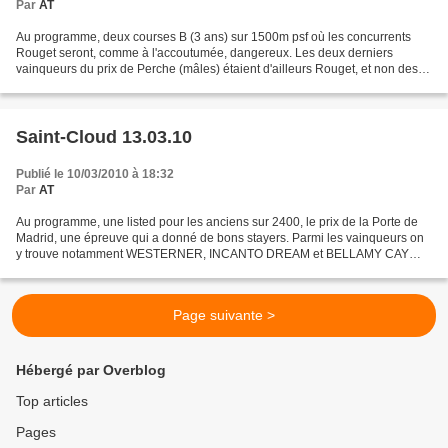
Par
AT
Au programme, deux courses B (3 ans) sur 1500m psf où les concurrents
Rouget seront, comme à l'accoutumée, dangereux. Les deux derniers
vainqueurs du prix de Perche (mâles) étaient d'ailleurs Rouget, et non des
moindres, puis qu'il s'agissait de Yorktown...
Saint-Cloud 13.03.10
Publié le 10/03/2010 à 18:32
Par
AT
Au programme, une listed pour les anciens sur 2400, le prix de la Porte de
Madrid, une épreuve qui a donné de bons stayers. Parmi les vainqueurs on
y trouve notamment WESTERNER, INCANTO DREAM et BELLAMY CAY
Cette année, le chef de file sera POUVOIR ABSOLU...
Page suivante >
Hébergé par Overblog
Top articles
Pages