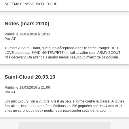
SHEEMA CLASSIC WORLD CUP
Notes (mars 2010)
Publié le 20/03/2010 à 18:32
Par
AT
18 mars A Saint-Cloud, quelques déceptions dans le camp Rouget. RED
LOVE battue par EVADING TEMPETE qui fait cavalier seul. ARMY SCOUT
très décevant. On attendais quand même beaucoup mieux de ce poulain
prometteur. DARLING PEARL battue par THE LIVING...
Saint-Cloud 20.03.10
Publié le 19/03/2010 à 21:06
Par
AT
Joli prix Exbury , on a vu pire. C'est un peu la forme contre la classe. A toutes
fins utiles, les quatre dernières éditions ont été gagnées par des 4 ans et ici
elles ne seront que deux pouliches à représenter cette génération
(Ashalanda et Terre du...