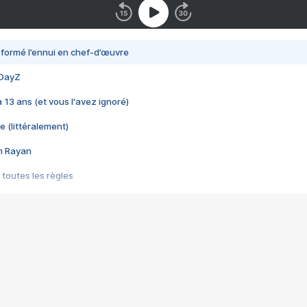
nsformé l’ennui en chef-d’œuvre
 DayZ
 a 13 ans (et vous l'avez ignoré)
e (littéralement)
im Rayan
 toutes les règles
s les jeux vidéo
us choquant de Rockstar ? - Le scandale BULLY
e plus moche de Steam
du RÊVE tourne au CAUCHEMAR
pendant 8 heures