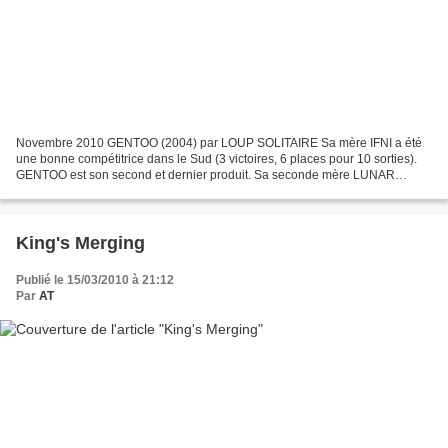
Novembre 2010 GENTOO (2004) par LOUP SOLITAIRE Sa mère IFNI a été
une bonne compétitrice dans le Sud (3 victoires, 6 places pour 10 sorties).
GENTOO est son second et dernier produit. Sa seconde mère LUNAR
QUEST s'est placée dans plusieurs listed sur...
King's Merging
Publié le 15/03/2010 à 21:12
Par
AT