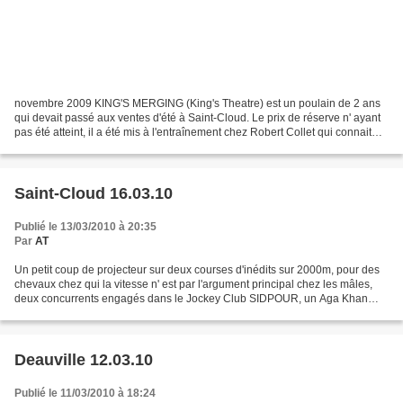
novembre 2009 KING'S MERGING (King's Theatre) est un poulain de 2 ans
qui devait passé aux ventes d'été à Saint-Cloud. Le prix de réserve n' ayant
pas été atteint, il a été mis à l'entraînement chez Robert Collet qui connait
bien sa famille maternelle...
Saint-Cloud 16.03.10
Publié le 13/03/2010 à 20:35
Par
AT
Un petit coup de projecteur sur deux courses d'inédits sur 2000m, pour des
chevaux chez qui la vitesse n' est par l'argument principal chez les mâles,
deux concurrents engagés dans le Jockey Club SIDPOUR, un Aga Khan
Rouget qui est un frère de Slickly,...
Deauville 12.03.10
Publié le 11/03/2010 à 18:24