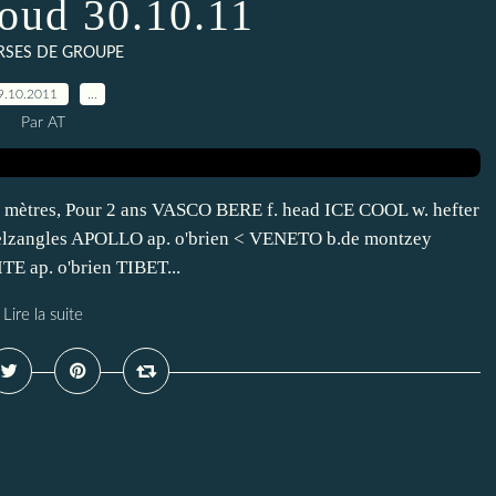
loud 30.10.11
RSES DE GROUPE
9.10.2011
…
Par AT
res, Pour 2 ans VASCO BERE f. head ICE COOL w. hefter
lzangles APOLLO ap. o'brien < VENETO b.de montzey
E ap. o'brien TIBET...
Lire la suite