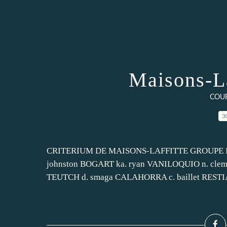
Maisons-La
COU
3
CRITERIUM DE MAISONS-LAFFITTE GROUPE II, 1.
johnston BOGART ka. ryan VANILOQUIO n. cle
TEUTCH d. smaga CALAHORRA c. baillet RESTI