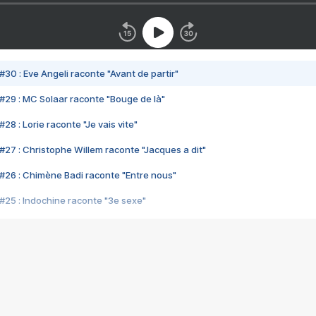
#30 : Eve Angeli raconte "Avant de partir"
#29 : MC Solaar raconte "Bouge de là"
28 : Lorie raconte "Je vais vite"
#27 : Christophe Willem raconte "Jacques a dit"
#26 : Chimène Badi raconte "Entre nous"
#25 : Indochine raconte "3e sexe"
#24 : Zaho raconte "C'est chelou"
#23 : Patrick Bruel raconte "Au café des délices"
#22 : Kyo raconte "Le chemin"
#21 : Nolwenn Leroy raconte "Cassé"