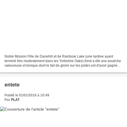
Noble Mission Fille de Danehill et de Rainbow Lake (une tardive ayant
terminé très modestement dans les Yorkshire Oaks) Kind a été une pouliche
valeureuse et tonique dont le fait de gloire sur les pistes est d'avoir gagné
trois courses d'affilée à Kempton...
entete
Publié le 01/01/2016 à 10:49
Par
PLAT